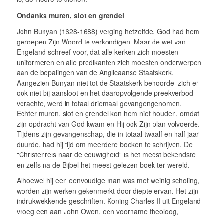
Ondanks muren, slot en grendel
John Bunyan (1628-1688) verging hetzelfde. God had hem
geroepen Zijn Woord te verkondigen. Maar de wet van
Engeland schreef voor, dat alle kerken zich moesten
uniformeren en alle predikanten zich moesten onderwerpen
aan de bepalingen van de Anglicaanse Staatskerk.
Aangezien Bunyan niet tot de Staatskerk behoorde, zich er
ook niet bij aansloot en het daaropvolgende preekverbod
verachte, werd in totaal driemaal gevangengenomen.
Echter muren, slot en grendel kon hem niet houden, omdat
zijn opdracht van God kwam en Hij ook Zijn plan volvoerde.
Tijdens zijn gevangenschap, die in totaal twaalf en half jaar
duurde, had hij tijd om meerdere boeken te schrijven. De
“Christenreis naar de eeuwigheid” is het meest bekendste
en zelfs na de Bijbel het meest gelezen boek ter wereld.
Alhoewel hij een eenvoudige man was met weinig scholing,
worden zijn werken gekenmerkt door diepte ervan. Het zijn
indrukwekkende geschriften. Koning Charles II uit Engeland
vroeg een aan John Owen, een voorname theoloog,