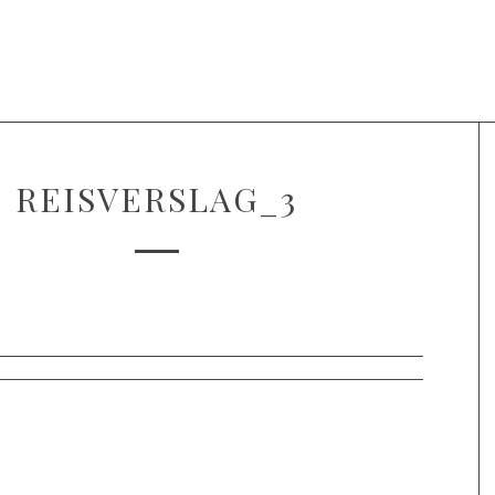
Projecten
Over Voice of Hope
REISVERSLAG_3