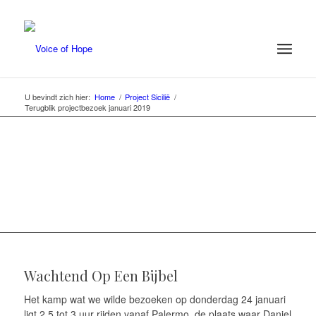
U bevindt zich hier:
Home
/
Project Sicilië
/
Terugblik projectbezoek januari 2019
Want Het Koninkrijk Is Des HEEREN, En
Hij Heerst Over De Heidenen.
Psalm 22: 29
Wachtend Op Een Bijbel
Het kamp wat we wilde bezoeken op donderdag 24 januari
ligt 2,5 tot 3 uur rijden vanaf Palermo, de plaats waar Daniel