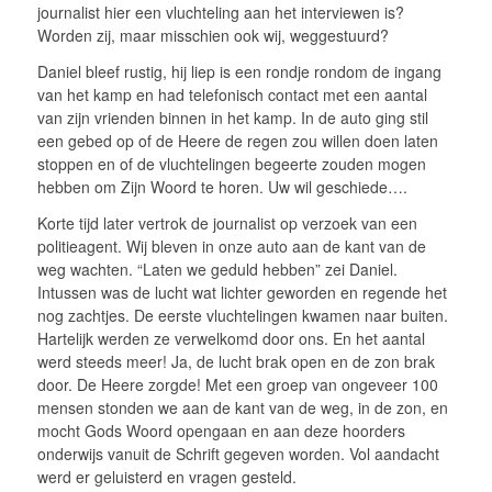
journalist hier een vluchteling aan het interviewen is?
Worden zij, maar misschien ook wij, weggestuurd?
Daniel bleef rustig, hij liep is een rondje rondom de ingang
van het kamp en had telefonisch contact met een aantal
van zijn vrienden binnen in het kamp. In de auto ging stil
een gebed op of de Heere de regen zou willen doen laten
stoppen en of de vluchtelingen begeerte zouden mogen
hebben om Zijn Woord te horen. Uw wil geschiede….
Korte tijd later vertrok de journalist op verzoek van een
politieagent. Wij bleven in onze auto aan de kant van de
weg wachten. “Laten we geduld hebben” zei Daniel.
Intussen was de lucht wat lichter geworden en regende het
nog zachtjes. De eerste vluchtelingen kwamen naar buiten.
Hartelijk werden ze verwelkomd door ons. En het aantal
werd steeds meer! Ja, de lucht brak open en de zon brak
door. De Heere zorgde! Met een groep van ongeveer 100
mensen stonden we aan de kant van de weg, in de zon, en
mocht Gods Woord opengaan en aan deze hoorders
onderwijs vanuit de Schrift gegeven worden. Vol aandacht
werd er geluisterd en vragen gesteld.