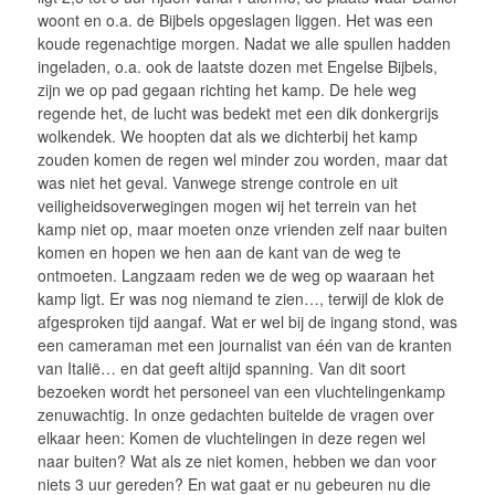
woont en o.a. de Bijbels opgeslagen liggen. Het was een
koude regenachtige morgen. Nadat we alle spullen hadden
ingeladen, o.a. ook de laatste dozen met Engelse Bijbels,
zijn we op pad gegaan richting het kamp. De hele weg
regende het, de lucht was bedekt met een dik donkergrijs
wolkendek. We hoopten dat als we dichterbij het kamp
zouden komen de regen wel minder zou worden, maar dat
was niet het geval. Vanwege strenge controle en uit
veiligheidsoverwegingen mogen wij het terrein van het
kamp niet op, maar moeten onze vrienden zelf naar buiten
komen en hopen we hen aan de kant van de weg te
ontmoeten. Langzaam reden we de weg op waaraan het
kamp ligt. Er was nog niemand te zien…, terwijl de klok de
afgesproken tijd aangaf. Wat er wel bij de ingang stond, was
een cameraman met een journalist van één van de kranten
van Italië… en dat geeft altijd spanning. Van dit soort
bezoeken wordt het personeel van een vluchtelingenkamp
zenuwachtig. In onze gedachten buitelde de vragen over
elkaar heen: Komen de vluchtelingen in deze regen wel
naar buiten? Wat als ze niet komen, hebben we dan voor
niets 3 uur gereden? En wat gaat er nu gebeuren nu die