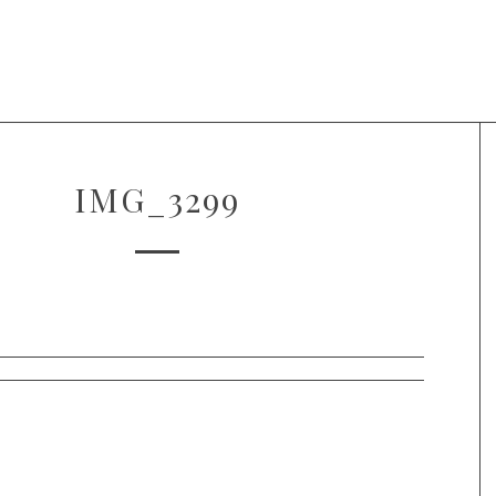
Projecten
Over Voice of Hope
IMG_3299