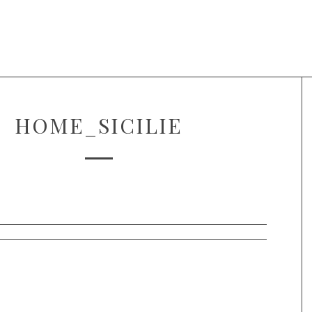
Projecten
Over Voice of Hope
HOME_SICILIE